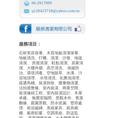
06-2917099
q120423718@yahoo.com.tw
服務項目：
石材美容保養、木質地板清潔保養、
地板清洗、打蠟、清潔、沙發、地毯
清潔、 房屋清潔、駐點清潔、居家清
潔、大樓外牆、高空清洗、 病媒防
治、環境消毒、空地除草、水溝、污
泥地清理、 水塔清洗、化糞池清理、
疏通馬桶、裝潢拆除、廢棄物清運、
法拍屋整修、室內裝潢、商業空間、
裝潢修繕工程、室內裝潢設計、木屋
承建、 無塵室隔間、景觀木作、舊屋
翻修、庭園景觀、防水抓漏、壁癌處
理、衛浴磁磚、系統家具、廚具櫥
櫃、氣密鋁窗、空調系統、防盜監