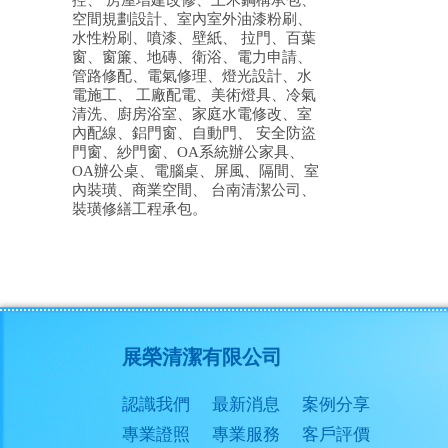
控、 房屋增建改修、土木鋼構承包、
空間規劃設計、室內室外油漆粉刷、
水性粉刷、噴漆、壁紙、 拉門、百葉
窗、窗簾、地磚、衛浴、電力申請、
管路修配、電氣修理、燈光設計、水
電施工、 工廠配電、美術燈具、冷氣
清洗、廚房浴室、家庭水電修改、室
內配線、鋁門窗、自動門、 安全防盜
門窗、紗門窗、OA系統辦公家具、
OA辦公桌、電腦桌、屏風、隔間、室
內裝璜、商業空間、 台南清潔公司、
裝璜修繕工程承包。
展榮清潔有限公司
認識我們
最新消息
案例分享
專業證照
專業服務
客戶評價