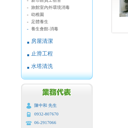
-
新市區員工宿舍
-
旅館室內外環境消毒
-
幼稚園
-
足體養生
-
養生會館-消毒
房屋清潔
￭
止滑工程
￭
水塔清洗
￭
陳中和 先生
0932-807670
06-2917066