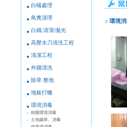
白蟻處理
￭
鳥糞清理
￭
環境消
白鐵:清潔/拋光
￭
高壓水刀清洗工程
￭
清潔工程
￭
外牆清洗
￭
除草.整地
￭
地板打蠟
￭
環境消毒
￭
-
校園環境消毒
-
土地鋤草。消毒
-
停車場消毒