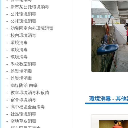
-
新市某公托環境消毒
-
公托環境消毒
-
公托環境消毒
-
幼兒園室內外環境消毒
-
校內環境消毒
-
環境消毒
-
環境消毒
-
環境消毒
-
學校教室消毒
-
娛樂場消毒
-
娛樂場消毒
-
病媒防治-白蟻
-
教室環境消毒和殺菌
環境消毒 - 其
-
宿舍環境消毒
-
高中校區全面消毒
-
社區環境消毒
-
空地草皮消毒