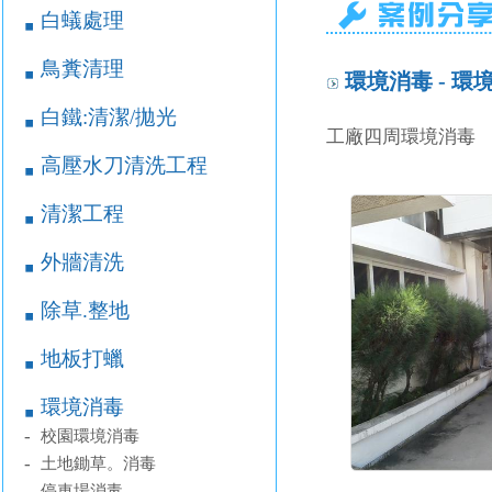
白蟻處理
￭
鳥糞清理
￭
環境消毒 - 環
白鐵:清潔/拋光
￭
工廠四周環境消毒
高壓水刀清洗工程
￭
清潔工程
￭
外牆清洗
￭
除草.整地
￭
地板打蠟
￭
環境消毒
￭
-
校園環境消毒
-
土地鋤草。消毒
-
停車場消毒