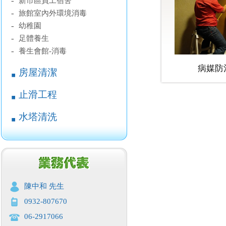
-
新市區員工宿舍
-
旅館室內外環境消毒
-
幼稚園
-
足體養生
-
養生會館-消毒
病媒防
房屋清潔
￭
止滑工程
￭
水塔清洗
￭
陳中和 先生
0932-807670
06-2917066