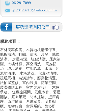
06-2917099
q120423718@yahoo.com.tw
服務項目：
石材美容保養、木質地板清潔保養、
地板清洗、打蠟、清潔、沙發、地毯
清潔、 房屋清潔、駐點清潔、居家清
潔、大樓外牆、高空清洗、 病媒防
治、環境消毒、空地除草、水溝、污
泥地清理、 水塔清洗、化糞池清理、
疏通馬桶、裝潢拆除、廢棄物清運、
法拍屋整修、室內裝潢、商業空間、
裝潢修繕工程、室內裝潢設計、木屋
承建、 無塵室隔間、景觀木作、舊屋
翻修、庭園景觀、防水抓漏、壁癌處
理、衛浴磁磚、系統家具、廚具櫥
櫃、氣密鋁窗、空調系統、防盜監