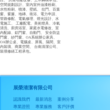
控、 房屋增建改修、土木鋼構承包、
空間規劃設計、室內室外油漆粉刷、
水性粉刷、噴漆、壁紙、 拉門、百葉
窗、窗簾、地磚、衛浴、電力申請、
管路修配、電氣修理、燈光設計、水
電施工、 工廠配電、美術燈具、冷氣
清洗、廚房浴室、家庭水電修改、室
內配線、鋁門窗、自動門、 安全防盜
門窗、紗門窗、OA系統辦公家具、
OA辦公桌、電腦桌、屏風、隔間、室
內裝璜、商業空間、 台南清潔公司、
裝璜修繕工程承包。
展榮清潔有限公司
認識我們
最新消息
案例分享
專業證照
專業服務
客戶評價