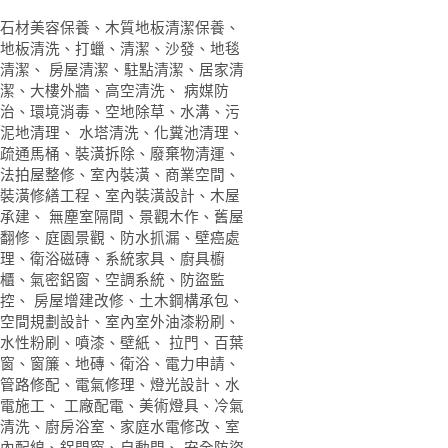
石材美容保養、木質地板清潔保養、
地板清洗、打蠟、清潔、沙發、地毯
清潔、 房屋清潔、駐點清潔、居家清
潔、大樓外牆、高空清洗、 病媒防
治、環境消毒、空地除草、水溝、污
泥地清理、 水塔清洗、化糞池清理、
疏通馬桶、裝潢拆除、廢棄物清運、
法拍屋整修、室內裝潢、商業空間、
裝潢修繕工程、室內裝潢設計、木屋
承建、 無塵室隔間、景觀木作、舊屋
翻修、庭園景觀、防水抓漏、壁癌處
理、衛浴磁磚、系統家具、廚具櫥
櫃、氣密鋁窗、空調系統、防盜監
控、 房屋增建改修、土木鋼構承包、
空間規劃設計、室內室外油漆粉刷、
水性粉刷、噴漆、壁紙、 拉門、百葉
窗、窗簾、地磚、衛浴、電力申請、
管路修配、電氣修理、燈光設計、水
電施工、 工廠配電、美術燈具、冷氣
清洗、廚房浴室、家庭水電修改、室