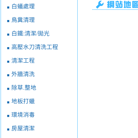
白蟻處理
￭
鳥糞清理
￭
白鐵:清潔/拋光
￭
高壓水刀清洗工程
￭
清潔工程
￭
外牆清洗
￭
除草.整地
￭
地板打蠟
￭
環境消毒
￭
房屋清潔
￭