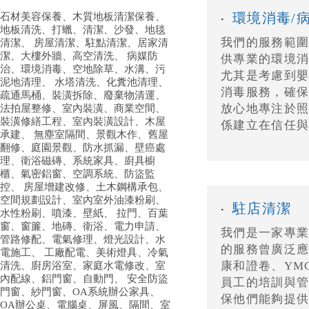
環境消毒/
石材美容保養、木質地板清潔保養、
‧
地板清洗、打蠟、清潔、沙發、地毯
我們的服務範
清潔、 房屋清潔、駐點清潔、居家清
潔、大樓外牆、高空清洗、 病媒防
供專業的環境
治、環境消毒、空地除草、水溝、污
尤其是考慮到
泥地清理、 水塔清洗、化糞池清理、
消毒服務，確保
疏通馬桶、裝潢拆除、廢棄物清運、
放心地專注於
法拍屋整修、室內裝潢、商業空間、
裝潢修繕工程、室內裝潢設計、木屋
係建立在信任與
承建、 無塵室隔間、景觀木作、舊屋
翻修、庭園景觀、防水抓漏、壁癌處
理、衛浴磁磚、系統家具、廚具櫥
櫃、氣密鋁窗、空調系統、防盜監
控、 房屋增建改修、土木鋼構承包、
空間規劃設計、室內室外油漆粉刷、
駐店清潔
‧
水性粉刷、噴漆、壁紙、 拉門、百葉
窗、窗簾、地磚、衛浴、電力申請、
我們是一家專
管路修配、電氣修理、燈光設計、水
的服務曾廣泛
電施工、 工廠配電、美術燈具、冷氣
康和證卷、YM
清洗、廚房浴室、家庭水電修改、室
內配線、鋁門窗、自動門、 安全防盜
員工的培訓與
門窗、紗門窗、OA系統辦公家具、
保他們能夠提
OA辦公桌、電腦桌、屏風、隔間、室