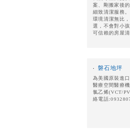
案、剛搬家後
細致清潔服務
環境清潔無比
選，不會對小
可信賴的房屋清
磐石地坪
‧
為美國原裝進
醫療空間醫療機
氯乙烯(VCT/
絡電話:093280