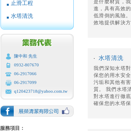
是什麼材質，我
止滑工程
￭
進，具有高效
水塔清洗
低滑倒的風險
￭
效地提供解決方
陳中和 先生
水塔清洗
‧
0932-807670
我們深知水塔
06-2917066
保您的用水安全
污垢和其他有
06-2917099
質。 我們水塔
q120423718@yahoo.com.tw
對水塔進行徹底
確保您的水塔保
服務項目：