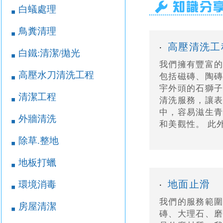
白蟻處理
￭
鳥糞清理
￭
高壓清洗工
‧
白鐵:清潔/拋光
￭
我們擁有豐富
高壓水刀清洗工程
包括磁磚、陶磚
￭
宇外頭的石獅子
清潔工程
￭
清洗服務，讓
中，容易滋生
外牆清洗
￭
和美觀性。 此
除草.整地
￭
地板打蠟
￭
地面止滑
環境消毒
‧
￭
我們的服務範
房屋清潔
￭
磚、大理石、