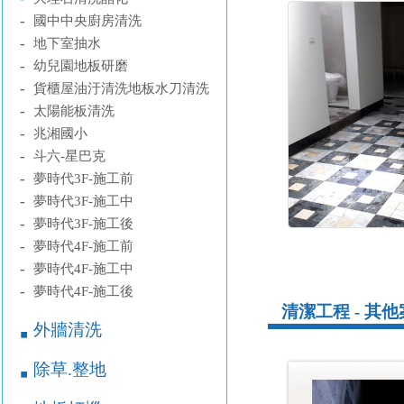
-
國中中央廚房清洗
-
地下室抽水
-
幼兒園地板研磨
-
貨櫃屋油汙清洗地板水刀清洗
-
太陽能板清洗
-
兆湘國小
-
斗六-星巴克
-
夢時代3F-施工前
-
夢時代3F-施工中
-
夢時代3F-施工後
-
夢時代4F-施工前
-
夢時代4F-施工中
-
夢時代4F-施工後
清潔工程 - 其
外牆清洗
￭
除草.整地
￭