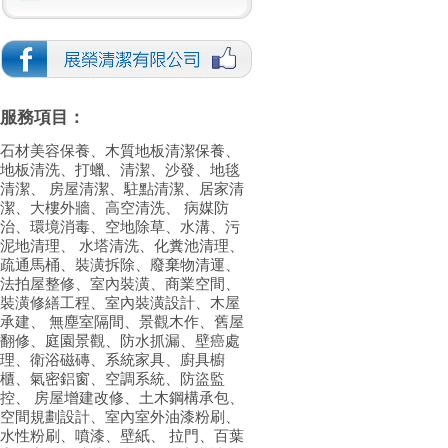
服務項目：
石材美容保養、木質地板清潔保養、
地板清洗、打蠟、清潔、沙發、地毯
清潔、 房屋清潔、駐點清潔、居家清
潔、大樓外牆、高空清洗、 病媒防
治、環境消毒、空地除草、水溝、污
泥地清理、 水塔清洗、化糞池清理、
疏通馬桶、裝潢拆除、廢棄物清運、
法拍屋整修、室內裝潢、商業空間、
裝潢修繕工程、室內裝潢設計、木屋
承建、 無塵室隔間、景觀木作、舊屋
翻修、庭園景觀、防水抓漏、壁癌處
理、衛浴磁磚、系統家具、廚具櫥
櫃、氣密鋁窗、空調系統、防盜監
控、 房屋增建改修、土木鋼構承包、
空間規劃設計、室內室外油漆粉刷、
水性粉刷、噴漆、壁紙、 拉門、百葉