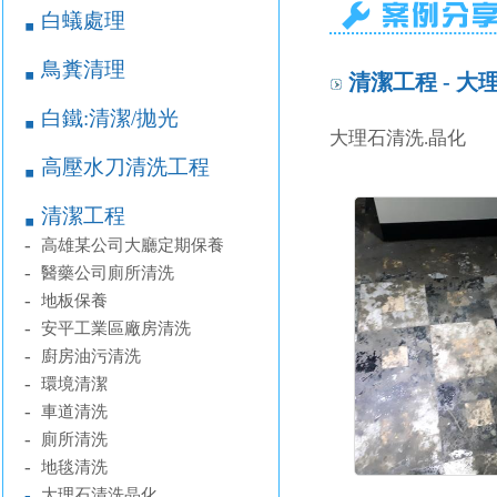
白蟻處理
￭
鳥糞清理
￭
清潔工程 - 
白鐵:清潔/拋光
￭
大理石清洗.晶化
高壓水刀清洗工程
￭
清潔工程
￭
-
高雄某公司大廳定期保養
-
醫藥公司廁所清洗
-
地板保養
-
安平工業區廠房清洗
-
廚房油污清洗
-
環境清潔
-
車道清洗
-
廁所清洗
-
地毯清洗
-
大理石清洗晶化