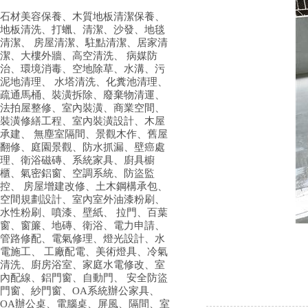
石材美容保養、木質地板清潔保養、
地板清洗、打蠟、清潔、沙發、地毯
清潔、 房屋清潔、駐點清潔、居家清
潔、大樓外牆、高空清洗、 病媒防
治、環境消毒、空地除草、水溝、污
泥地清理、 水塔清洗、化糞池清理、
疏通馬桶、裝潢拆除、廢棄物清運、
法拍屋整修、室內裝潢、商業空間、
裝潢修繕工程、室內裝潢設計、木屋
承建、 無塵室隔間、景觀木作、舊屋
翻修、庭園景觀、防水抓漏、壁癌處
理、衛浴磁磚、系統家具、廚具櫥
櫃、氣密鋁窗、空調系統、防盜監
控、 房屋增建改修、土木鋼構承包、
空間規劃設計、室內室外油漆粉刷、
水性粉刷、噴漆、壁紙、 拉門、百葉
窗、窗簾、地磚、衛浴、電力申請、
管路修配、電氣修理、燈光設計、水
電施工、 工廠配電、美術燈具、冷氣
清洗、廚房浴室、家庭水電修改、室
內配線、鋁門窗、自動門、 安全防盜
門窗、紗門窗、OA系統辦公家具、
OA辦公桌、電腦桌、屏風、隔間、室