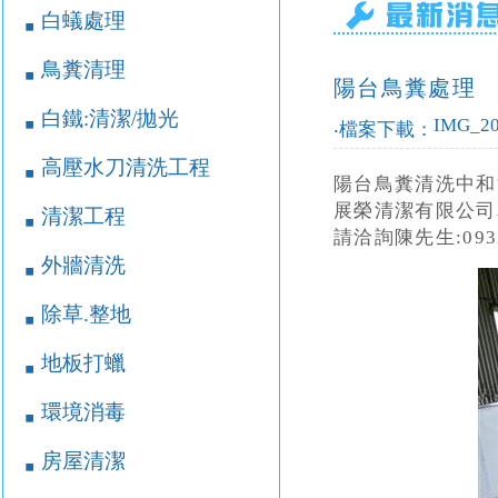
白蟻處理
￭
鳥糞清理
￭
陽台鳥糞處理
白鐵:清潔/拋光
￭
IMG_20
‧檔案下載：
高壓水刀清洗工程
￭
陽台鳥糞清洗中
展榮清潔有限公
清潔工程
￭
請洽詢陳先生:0932
外牆清洗
￭
除草.整地
￭
地板打蠟
￭
環境消毒
￭
房屋清潔
￭