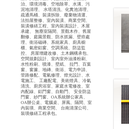
治、環境消毒、空地除草、水溝、污
泥地清理、 水塔清洗、化糞池清理、
疏通馬桶、裝潢拆除、廢棄物清運、
法拍屋整修、室內裝潢、商業空間、
裝潢修繕工程、室內裝潢設計、木屋
承建、 無塵室隔間、景觀木作、舊屋
翻修、庭園景觀、防水抓漏、壁癌處
理、衛浴磁磚、系統家具、廚具櫥
櫃、氣密鋁窗、空調系統、防盜監
控、 房屋增建改修、土木鋼構承包、
空間規劃設計、室內室外油漆粉刷、
水性粉刷、噴漆、壁紙、 拉門、百葉
窗、窗簾、地磚、衛浴、電力申請、
管路修配、電氣修理、燈光設計、水
電施工、 工廠配電、美術燈具、冷氣
清洗、廚房浴室、家庭水電修改、室
內配線、鋁門窗、自動門、 安全防盜
門窗、紗門窗、OA系統辦公家具、
OA辦公桌、電腦桌、屏風、隔間、室
內裝璜、商業空間、 台南清潔公司、
裝璜修繕工程承包。